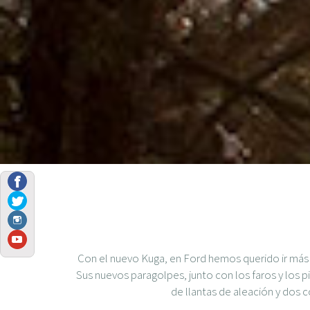
Con el nuevo Kuga, en Ford hemos querido ir más a
Sus nuevos paragolpes, junto con los faros y lo
de llantas de aleación y dos c