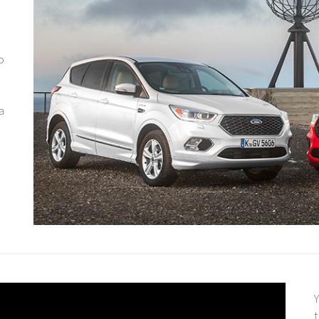
o
a
t