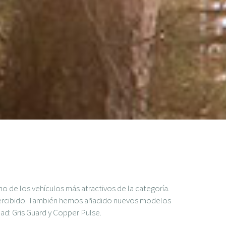
o de los vehículos más atractivos de la categoría.
apercibido. También hemos añadido nuevos modelos
dad: Gris Guard y Copper Pulse.