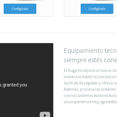
Configúralo
Configúralo
Equipamiento tecno
siempre estés con
El Kuga incorpora un nuevo si
manera notable las prestacio
táctil de 8 pulgadas y ofrece 
Además, procesa las órdenes 
con los sistemas Android Auto
una experiencia muy agradable