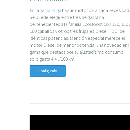
En la
gama Kuga
hay un motor para cada necesidad.
Se puede elegir entre tres de gasolina
pertenecientes a la familia EcoBoost con 120, 150 
180 caballos y otros tres frugales Diesel TDCI de
idénticas potencias. Mención especial merece el
motor Diesel de menor potencia, una novedad en l
gama que destaca por su ajustadísimo consumo:
solo gasta 4,4 l/100 km.
Configúralo