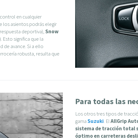
o control en cualquier
e los asientos podrás elegir
respuesta deportiva),
Snow
Esto significa que la
ad de avance. Si a ello
arrocería robusta, resulta que
Para todas las ne
Los otros tres tipos de tracci
gama
Suzuki
. El
AllGrip Aut
sistema de tracción total 
óptimo en carreteras desl