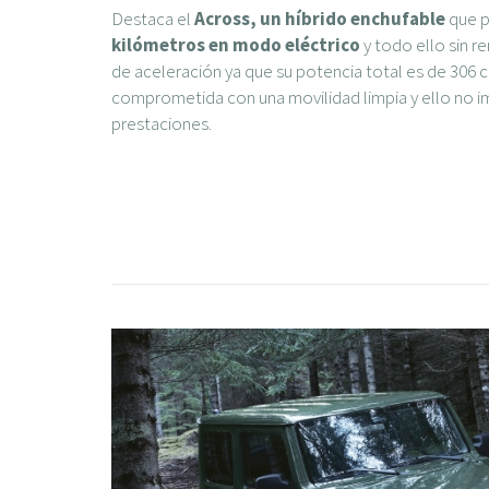
Destaca el
Across, un híbrido enchufable
que p
kilómetros en modo eléctrico
y todo ello sin r
de aceleración ya que su potencia total es de 306 
comprometida con una movilidad limpia y ello no imp
prestaciones.