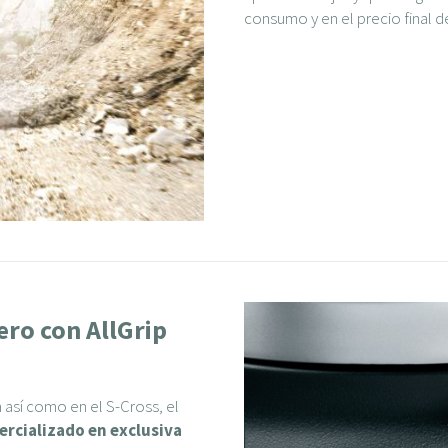
consumo y en el precio final de
ero con AllGrip
a así como en el S-Cross, el
rcializado en exclusiva