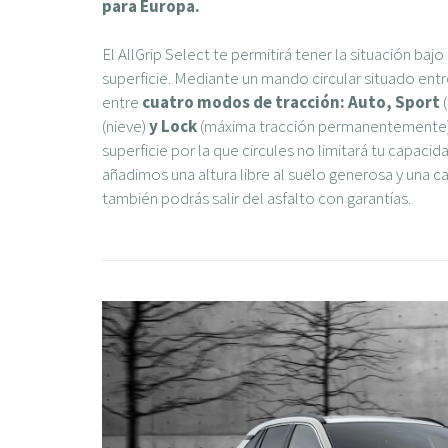
para Europa.
El AllGrip Select te permitirá tener la situación baj
superficie. Mediante un mando circular situado entr
entre
cuatro modos de tracción: Auto, Sport
(
(nieve)
y Lock
(máxima tracción permanentemente). 
superficie por la que circules no limitará tu capacid
añadimos una altura libre al suelo generosa y una c
también podrás salir del asfalto con garantías.