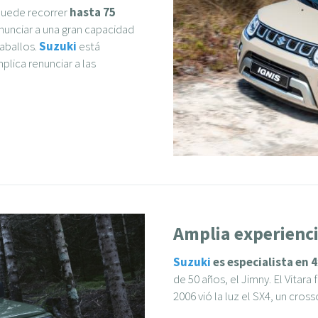
uede recorrer
hasta 75
enunciar a una gran capacidad
caballos.
Suzuki
está
lica renunciar a las
Amplia experienci
Suzuki
es especialista en 
de 50 años, el Jimny. El Vitar
2006 vió la luz el SX4, un cr