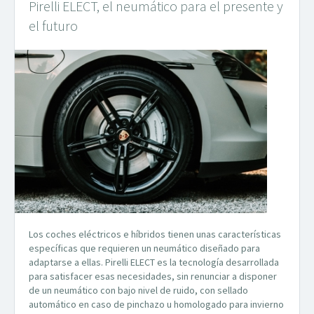
Pirelli ELECT, el neumático para el presente y
el futuro
Los coches eléctricos e híbridos tienen unas características
específicas que requieren un neumático diseñado para
adaptarse a ellas. Pirelli ELECT es la tecnología desarrollada
para satisfacer esas necesidades, sin renunciar a disponer
de un neumático con bajo nivel de ruido, con sellado
automático en caso de pinchazo u homologado para invierno