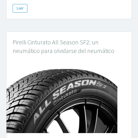
Leer
Pirelli Cinturato All Season SF2: un
neumático para olvidarse del neumático