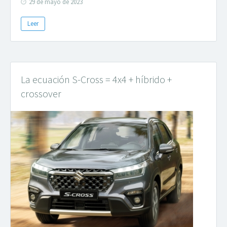
29 de mayo de 2023
Leer
La ecuación S-Cross = 4x4 + híbrido +
crossover